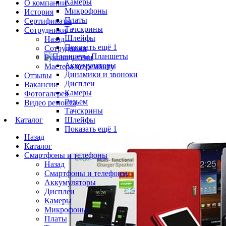
Камеры
О компании
Микрофоны
История
Платы
Сертификаты
Тачскрины
Сотрудники
Шлейфы
Назад
Показать ещё 1
Сотрудники
Планшеты
Руководители
Аккумуляторы
Мастера по ремонту
Динамики и звоноки
Отзывы
Дисплеи
Вакансии
Камеры
Фотогалерея
Разьем
Видео ремонта
Тачскрины
Каталог
Шлейфы
Показать ещё 1
Назад
Каталог
Смартфоны и телефоны
Назад
Смартфоны и телефоны
Аккумуляторы
Дисплеи
Камеры
Микрофоны
Платы