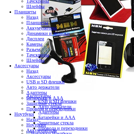
Тачскрины
Шлейфы
Планшеты
Назад
Планшеты
Аккумуляторы
Динамики и звоноки
Дисплеи
Камеры
Разьем
Тачскрины
Шлейфы
Аксессуары
Назад
Аксессуары
USB и SD флешки
Авто держатели
Адаптеры
Аксессуары
Батарейки и ААА
USB и SD флешки
Защитные стекла
Авто держатели
Провода и переходники
Адаптеры
Ноутбуки
Батарейки и ААА
Назад
Защитные стекла
Ноутбуки
Провода и переходники
Аккумуляторы
Ноутбуки