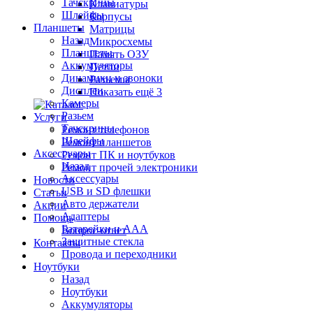
Тачскрины
Клавиатуры
Шлейфы
Корпусы
Планшеты
Матрицы
Назад
Микросхемы
Планшеты
Память ОЗУ
Аккумуляторы
Петли
Динамики и звоноки
Разъемы
Дисплеи
Показать ещё 3
Камеры
Разьем
Услуги
Тачскрины
Ремонт телефонов
Шлейфы
Ремонт планшетов
Аксессуары
Ремонт ПК и ноутбуков
Назад
Ремонт прочей электроники
Аксессуары
Новости
USB и SD флешки
Статьи
Авто держатели
Акции
Адаптеры
Помощь
Батарейки и ААА
Вопрос-ответ
Защитные стекла
Контакты
Провода и переходники
Ноутбуки
Назад
Ноутбуки
Аккумуляторы