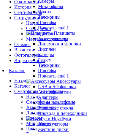
Камеры
О компании
Микрофоны
История
Платы
Сертификаты
Тачскрины
Сотрудники
Шлейфы
Назад
Показать ещё 1
Сотрудники
Планшеты
Руководители
Аккумуляторы
Мастера по ремонту
Динамики и звоноки
Отзывы
Дисплеи
Вакансии
Камеры
Фотогалерея
Разьем
Видео ремонта
Тачскрины
Каталог
Шлейфы
Показать ещё 1
Назад
Аксессуары
Каталог
USB и SD флешки
Смартфоны и телефоны
Авто держатели
Назад
Адаптеры
Смартфоны и телефоны
Батарейки и ААА
Аккумуляторы
Защитные стекла
Дисплеи
Провода и переходники
Камеры
Ноутбуки
Микрофоны
Аккумуляторы
Платы
Жесткие диски